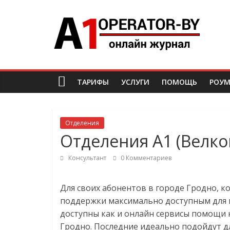
Skip
A1-
to
content
operator
Все
ТАРИФЫ
УСЛУГИ
ПОМОЩЬ
РОУМ
об
операторе
A1
(Velcom)
Отделения
Беларусь
Отделения А1 (Велко
Консультант
0 Комментариев
Для своих абонентов в городе Гродно, к
поддержки максимально доступным для в
доступны как и онлайн сервисы помощи н
Гродно. Последние идеально подойдут д