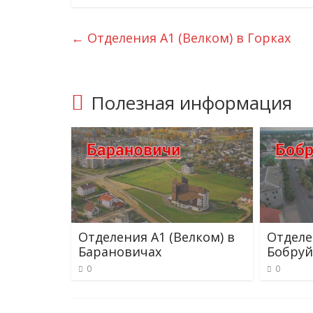
←
Отделения А1 (Велком) в Горках
Полезная информация
Отделения А1 (Велком) в
Отделе
Барановичах
Бобруй
0
0