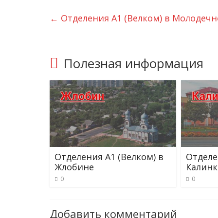
←
Отделения А1 (Велком) в Молодечн
Полезная информация
Отделения А1 (Велком) в
Отделе
Жлобине
Калинк
0
0
Добавить комментарий