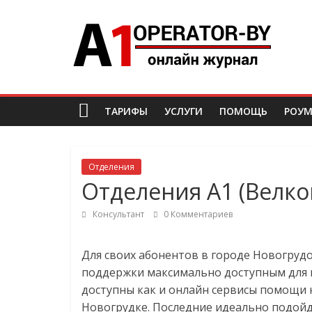
Skip
A1-
to
content
operator
Все
ТАРИФЫ
УСЛУГИ
ПОМОЩЬ
РОУМ
об
операторе
A1
(Velcom)
Отделения
Беларусь
Отделения А1 (Велко
Консультант
0 Комментариев
Для своих абонентов в городе
Новогруд
поддержки максимально доступным для в
доступны как и онлайн сервисы помощи н
Новогрудке
. Последние идеально подой